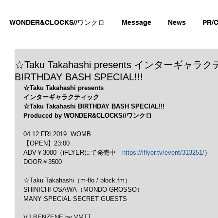
WONDER&CLOCKS//ワンクロ
Message
News
PR/C
☆Taku Takahashi presents インターギャラクテ
BIRTHDAY BASH SPECIAL!!!
☆Taku Takahashi presents
インターギャラクティック
☆Taku Takahashi BIRTHDAY BASH SPECIAL!!!
Produced by WONDER&CLOCKS//ワンクロ
04.12 FRI 2019  WOMB
【OPEN】23:00
ADV￥3000（iFLYERにて発売中　
https://iflyer.tv/event/313251/
）
DOOR￥3500
☆Taku Takahashi（m-flo / block.fm）
SHINICHI OSAWA（MONDO GROSSO）
MANY SPECIAL SECRET GUESTS
VJ BENZENE by VMTT