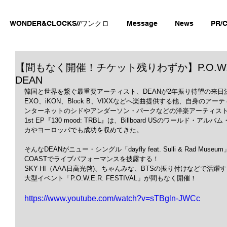
WONDER&CLOCKS//ワンクロ
Message
News
PR/C
【間もなく開催！チケット残りわずか】P.O.W.E.R. F
DEAN
韓国と世界を繋ぐ最重要アーティスト、DEANが2年振り待望の来日
EXO、iKON、Block B、VIXXなどへ楽曲提供する他、自身の
ンターネットのシドやアンダーソン・パークなどの洋楽アーティス
1st EP『130 mood: TRBL』は、Billboard USのワールド
カやヨーロッパでも成功を収めてきた。
そんなDEANがニュー・シングル「dayfly feat. Sulli & Rad Mus
COASTでライブパフォーマンスを披露する！
SKY-HI（AAA日高光啓)、ちゃんみな、BTSの振り付けなどで活躍す
大型イベント「P.O.W.E.R. FESTIVAL」が間もなく開催！
https://www.youtube.com/watch?v=sTBgln-JWCc