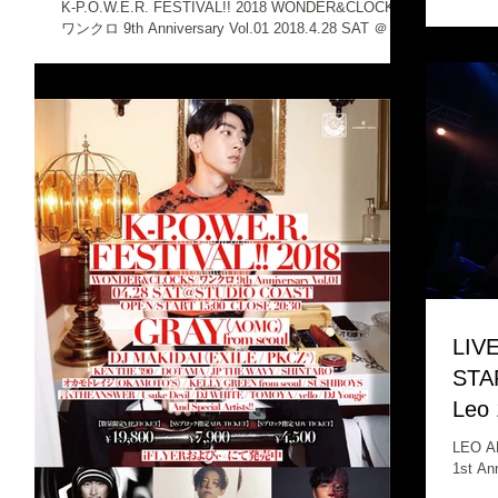
Anniversary Vol.01
K-P.O.W.E.R. FESTIVAL!! 2018 WONDER&CLOCKS//
ワンクロ 9th Anniversary Vol.01 2018.4.28 SAT ＠
STUDIO COAST photo by YUJI KANEKO...
LIV
STA
Leo 
LEO A
1st An
OPEN 