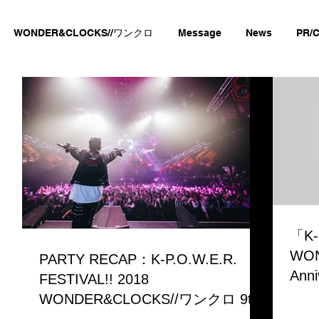
WONDER&CLOCKS//ワンクロ
Message
News
PR/C
「K-
WON
PARTY RECAP：K-P.O.W.E.R.
Ann
FESTIVAL!! 2018
WONDER&CLOCKS//ワンクロ 9th