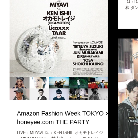
DJ：
和 ダ
EDM
『ROC
Amazon Fashion Week TOKYO ×
honeyee.com THE PARTY
LIVE：MIYAVI DJ：KEN ISHII, オカモトレイジ