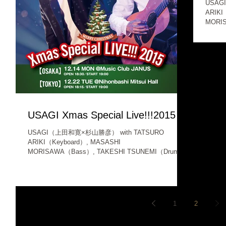
USAGI（
ARIKI
MORI
201
ャーデ
USAGI Xmas Special Live!!!2015
USAGI（上田和寛×杉山勝彦） with TATSURO
ARIKI（Keyboard）, MASASHI
MORISAWA（Bass）, TAKESHI TSUNEMI（Drum）
USAGIの第1章の集大成的アルバム『愛賛歌』に新曲
を加えたスペシャル盤をリリース...
1
2