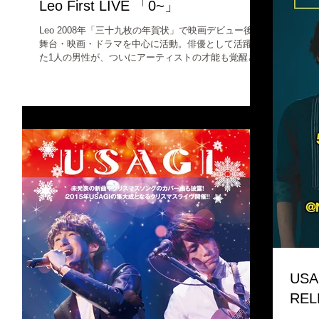
Leo First LIVE 「0~」
Leo 2008年「三十九枚の年賀状」で映画デビュー後、
舞台・映画・ドラマを中心に活動。俳優として活躍し
た1人の男性が、ついにアーティストの才能も覚醒させ
た。その名はLeo。彼が代官山LOOPにてファーストラ
イブを開催した。前売りチケットは即完売するなど注
目度の高いライ...
USA
REL