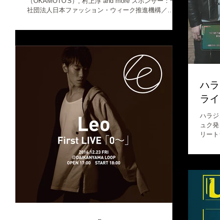
（OKAMOTO'S）, 村上淳 and more スポンサー：一般
社団法人日本ファッション・ウィーク推進機構／
honeyee.com 音楽とファッションをミックスした
『THE...
ハラ
ライブ
ハラジュク
ュク発
リート
この次
という