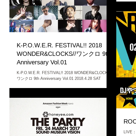
OPENI
K-P.O.W.E.R. FESTIVAL!! 2018
WONDER&CLOCKS//ワンクロ 9th
Anniversary Vol.01
K-P.O.W.E.R. FESTIVAL!! 2018 WONDER&CLOCKS//
ワンクロ 9th Anniversary Vol.01 2018.4.28 SAT
TOKYO＠STUDIO COAST http://www.studio-
coast.com...
RO
LIVE：