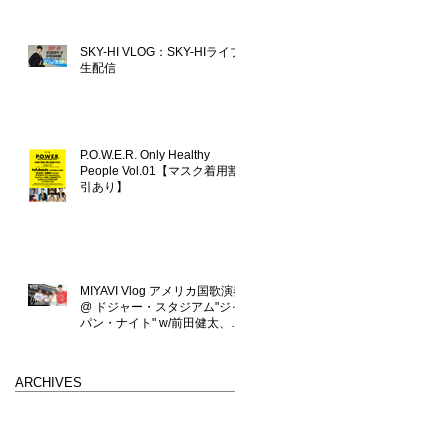
SKY-HI VLOG：SKY-HIライブ
生配信
P.O.W.E.R. Only Healthy
People Vol.01【マスク着用割
引あり】
MIYAVI Vlog アメリカ国歌演奏
@ ドジャー・スタジアム"ジャ
パン・ナイト" w/前田健太、大
坂なおみ、大谷翔平
ARCHIVES