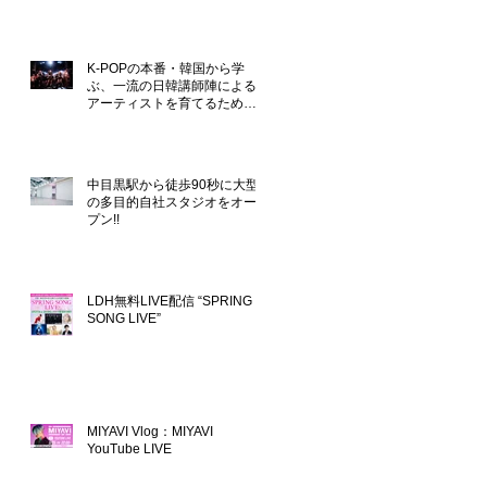
K-POPの本番・韓国から学
ぶ、一流の日韓講師陣による
アーティストを育てるための
アカデミー「 SPECIAL1
ENTERTAINMENT
ACADEMY」を中目黒に開校!!
中目黒駅から徒歩90秒に大型
の多目的自社スタジオをオー
プン!!
LDH無料LIVE配信 “SPRING
SONG LIVE”
MIYAVI Vlog：MIYAVI
YouTube LIVE