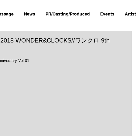
essage
News
PR/Casting/Produced
Events
Artis
L!! 2018 WONDER&CLOCKS//ワンクロ 9th
ersary Vol.01