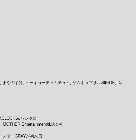
 DJ MA-SA, まやのすけ, トーキョーチュムチュム, サムギョプサル和田OK, DJ 
LOCKS//ワンクロ
OTHER Entertainment株式会社
ースターGRAYが初来日！