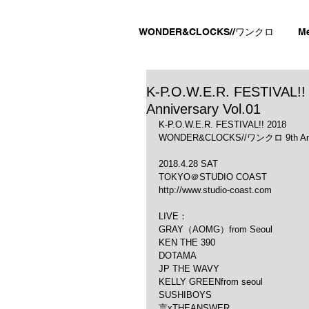
WONDER&CLOCKS//ワンクロ
M
K-P.O.W.E.R. FESTIVA
Anniversary Vol.01
K-P.O.W.E.R. FESTIVAL!! 2018
WONDER&CLOCKS//ワンクロ 9th Anniv
2018.4.28 SAT
TOKYO＠STUDIO COAST
http://www.studio-coast.com
LIVE：
GRAY（AOMG）from Seoul
KEN THE 390
DOTAMA
JP THE WAVY
KELLY GREENfrom seoul
SUSHIBOYS
言xTHEANSWER‎