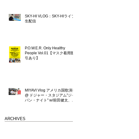
SKY-HI VLOG：SKY-HIライブ
生配信
P.O.W.E.R. Only Healthy
People Vol.01【マスク着用割
引あり】
MIYAVI Vlog アメリカ国歌演奏
@ ドジャー・スタジアム"ジャ
パン・ナイト" w/前田健太、大
坂なおみ、大谷翔平
ARCHIVES