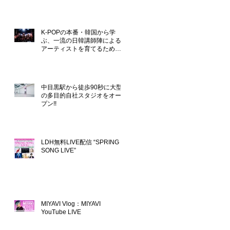
K-POPの本番・韓国から学
ぶ、一流の日韓講師陣による
アーティストを育てるための
アカデミー「 SPECIAL1
ENTERTAINMENT
ACADEMY」を中目黒に開校!!
中目黒駅から徒歩90秒に大型
の多目的自社スタジオをオー
プン!!
LDH無料LIVE配信 “SPRING
SONG LIVE”
MIYAVI Vlog：MIYAVI
YouTube LIVE