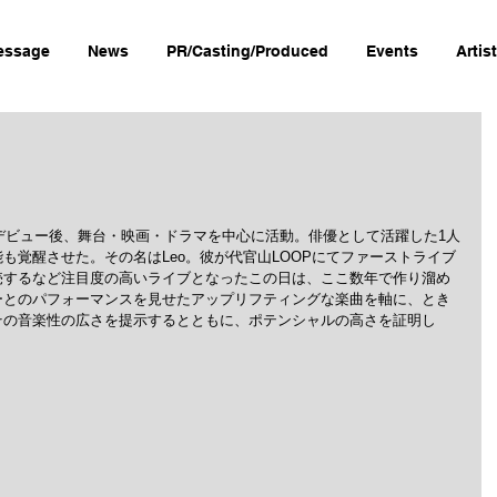
essage
News
PR/Casting/Produced
Events
Artis
画デビュー後、舞台・映画・ドラマを中心に活動。俳優として活躍した1人
も覚醒させた。その名はLeo。彼が代官山LOOPにてファーストライブ
売するなど注目度の高いライブとなったこの日は、ここ数年で作り溜め
ーとのパフォーマンスを見せたアップリフティングな楽曲を軸に、とき
その音楽性の広さを提示するとともに、ポテンシャルの高さを証明し